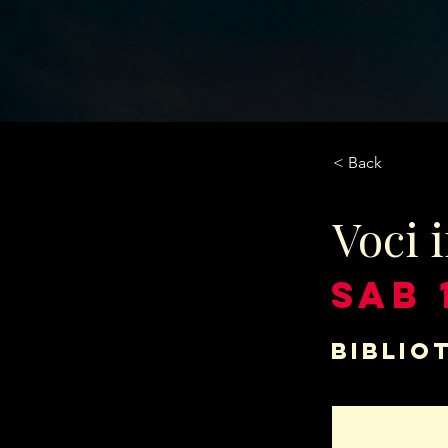
< Back
Voci 
SAB 
Biblio