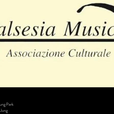
ung Park 
 Jung 