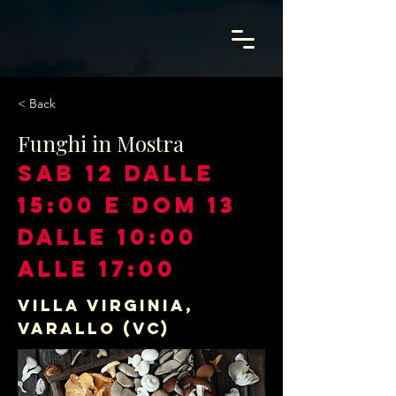
< Back
Funghi in Mostra
SAB 12 dalle
15:00 e DOM 13
dalle 10:00
alle 17:00
Villa Virginia,
Varallo (VC)