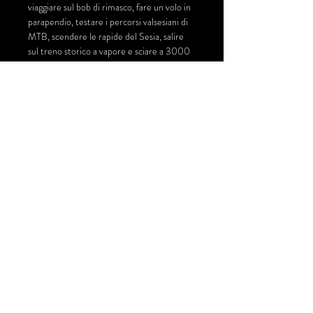
viaggiare sul bob di rimasco, fare un volo in 
parapendio, testare i percorsi valsesiani di 
MTB, scendere le rapide del Sesia, salire 
sul treno storico a vapore e sciare a 3000 
mt sul Rosa. 
Sarà possibile partecipare la domenica 
dalle 17 alle 19 circa
In settimana dalle 19 alle 22 circa
Condividi questo evento
© 2026 | Comitato per l'Alpàa | Alpàa Festival |
Varallo Sesia |