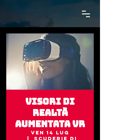
Visori di
realtà
aumentata VR
ven 14 lug
  |  
Scuderie di