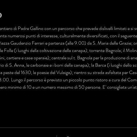
o
entiero di Padre Gallino con un percorso che prevede dislivelli limitati e si s
senta numerosi punti di interesse, culturalmente diversificati, con il segue
Piazza Gaudenzio Ferrari e partenza (alle 9.00) da S. Maria delle Grazie; o
e Folle (i luoghi della coltivazione della canapa); torrente Bagnola; il Molin
, cartiere e case operaie); centrale sul t. Bagnola per la produzione di ener
o di S. Anna, le carbonaie e i borri della canapa); la Barca (i luoghi dello sci
 la peste del 1630; le poesie del Vulaiga); rientro su strada asfaltata per C
 13.00. Lungo il percorso è previsto un piccolo punto ristoro a cura del Co
ero minimo di 10 e un numero massimo di 50 persone. E' consigliata un'at