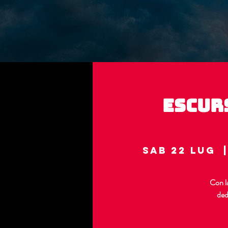
Escur
sab 22 lug
  |
Con la
ded