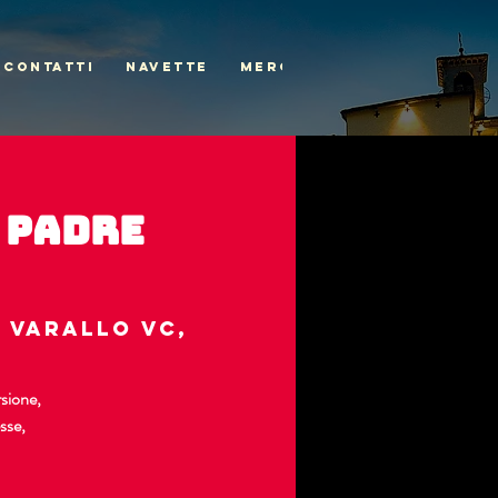
CONTATTI
NAVETTE
MERCH
 Padre
9 Varallo VC,
rsione,
sse,