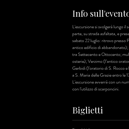
Info sull'event
L'escursione si svolgerà lungo il s
parte, su strada asfaltata, e pre
sabato 22 luglio: ritrovo presso 
antico edificio di abbandonato); l
tra Settecento e Ottocento; mulini
osterie); Verzimo (l’antico oratori
Gerbidi (l'oratorio di S. Rocco e
a S. Maria delle Grazie entro le
L'escursione avverrà con un num
con l'utilizzo di scarponcini. 
Biglietti