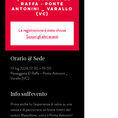
Raffa - Ponte
Antonini _ Varallo
(VC)
La registrazione è stata chiusa
Scopri gli altri eventi
Orario & Sede
13 lug 2024, 17:30 – 19:00
Passeggiata El Raffa - Ponte Antonini _
Varallo (VC)
Info sull'evento
Prova anche tu l'esperienza di salire su una 
canoa e di percorrere un breve tratto del 
nostro Mastallone, sotto il Ponte Antonini! 