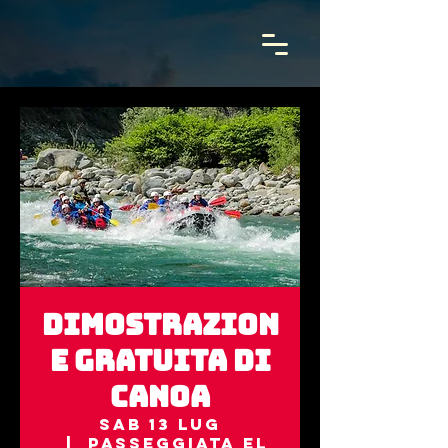
Dimostrazion
e gratuita di
CANOA
sab 13 lug
  |  
Passeggiata El