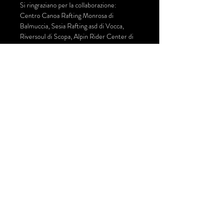
Si ringraziano per la collaborazione: 
Centro Canoa Rafting Monrosa di 
Balmuccia, Sesia Rafting asd di Vocca, 
Riversoul di Scopa, Alpin Rider Center di 
Mollia, Eddyline the River Experience di 
Campertogno, Centro Rafting e 
Canyoning Valsesia Sport di Scopello e 
AccadueO di Varallo. 
Condividi questo evento
© 2026 | Comitato per l'Alpàa | Alpàa Festival |
Varallo Sesia |