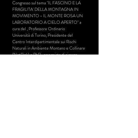
Congresso sul tema "IL FASCINO E LA 
FRAGILITA' DELLA MONTAGNA IN 
MOVIMENTO - IL MONTE ROSA UN 
LABORATORIO A CIELO APERTO" a 
cura del 
, Professore Ordinario  
Università di Torino, Presidente del 
Centro Interdipartimentale sui Rischi 
Naturali in Ambiente Montano e Collinare 
(NatRisk) e PhD 
, assegnista di ricerca 
presso il Dipartimento di Scienze della 
Terra dell'Università degli Studi di 
Torino. 
Prof. Michele Freppaz
Cristina Viani
A seguire piccolo rinfresco offerto ai 
partecipanti a cura di Coworking Valsesia.
Condividi questo evento