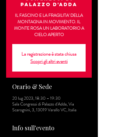
Palazzo d'Adda
IL FASCINO E LA FRAGILITA' DELLA
MONTAGNA IN MOVIMENTO. IL
MONTE ROSA UN LABORATORIO A
CIELO APERTO
La registrazione è stata chiusa
Scopri gli altri eventi
Orario & Sede
20 lug 2023, 18:30 – 19:30
Sala Congressi di Palazzo d'Adda, Via
Scarognini, 3, 13019 Varallo VC, Italia
Info sull'evento