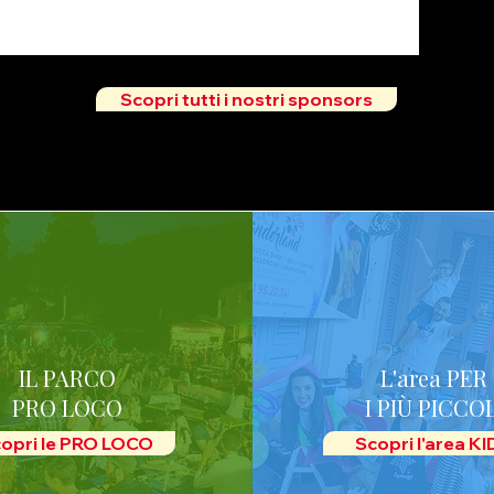
Scopri tutti i nostri sponsors
IL PARCO
L'area PER
PRO LOCO
I PIÙ PICCOL
opri le PRO LOCO
Scopri l'area K