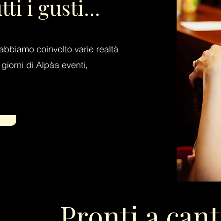
i i gusti...
, abbiamo coinvolto varie realtà
 giorni di Alpàa eventi,
Pronti a can