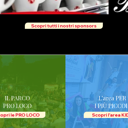
Scopri tutti i nostri sponsors
IL PARCO
L'area PER
PRO LOCO
I PIÙ PICCOL
opri le PRO LOCO
Scopri l'area K