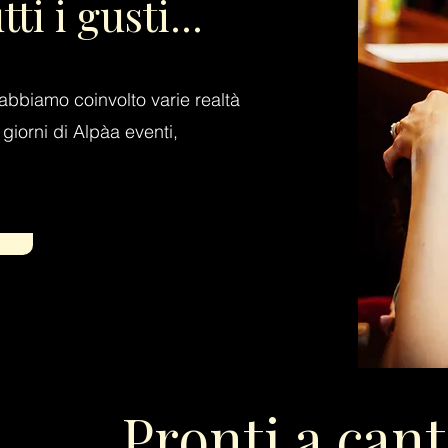
i i gusti...
, abbiamo coinvolto varie realtà
 giorni di Alpàa eventi,
Pronti a can